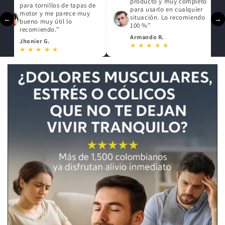
producto y muy completo
para tornillos de tapas de
para usarlo en cualquier
motor y me parece muy
situación. Lo recomiendo
←
→
bueno muy útil lo
100 %”
recomiendo.”
Armando R.
Jhonier G.
★ ★ ★ ★ ★
★ ★ ★ ★ ★