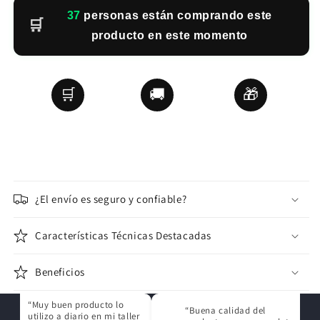
30
personas están comprando este
🛒
producto en este momento
🛒
🚚
🎁
07 ago.
07 ago.
10 ago. - 15 ago.
Pedido Recibido
Pedido Despachado
Entregado
¿El envío es seguro y confiable?
Características Técnicas Destacadas
Beneficios
“Muy buen producto lo
“Buena calidad del
utilizo a diario en mi taller