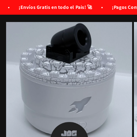
Ir
directamente
atis en todo el Pais! 🚀
•
¡Pagos Contra Entrega! 🚀
al contenido
Ir
directamente
a la
información
del producto