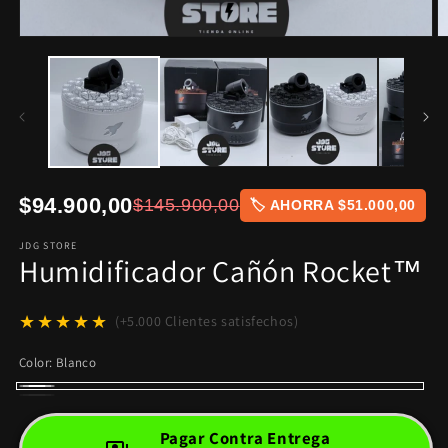
$94.900,00
$145.900,00
🏷️ AHORRA $51.000,00
JDG STORE
Humidificador Cañón Rocket™
★★★★★
(+5.000 Clientes satisfechos)
Color:
Blanco
Blanco
Negro
Pagar Contra Entrega