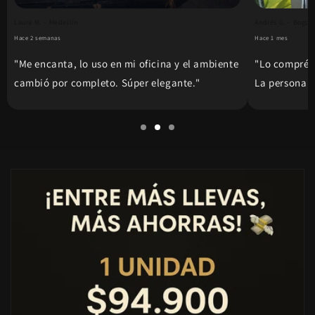
Laura M. – Medellín
Andrés G. – Bogot
Hace 2 semanas
Hace 1 mes
"Me encanta, lo uso en mi oficina y el ambiente
"Lo compré 
cambió por completo. Súper elegante."
La persona 