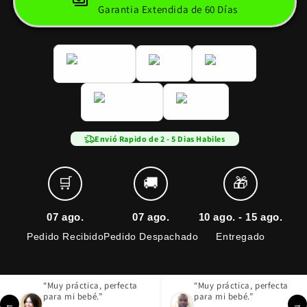
Garantia Extendida de 60 Días
Envió Rapido de 2 - 5 Dias Habiles
🛒
🚚
🎁
07 ago.
07 ago.
10 ago. - 15 ago.
Pedido Recibido
Pedido Despachado
Entregado
“Muy práctica, perfecta
“Muy práctica, perfecta
para mi bebé.”
para mi bebé.”
←
→